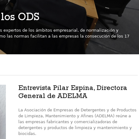
e los ODS
s expertos de los ámbitos empresarial, de normalización y
mo las normas facilitan a las empresas la consecución de los 17
Entrevista Pilar Espina, Directora
General de ADELMA
La Asociación de Empresas de Detergentes y de Productos
de Limpieza, Mantenimiento y Afines (ADELMA) reúne a
las empresas fabricantes y comercializadoras de
detergentes y productos de limpieza y mantenimiento y
biocidas.