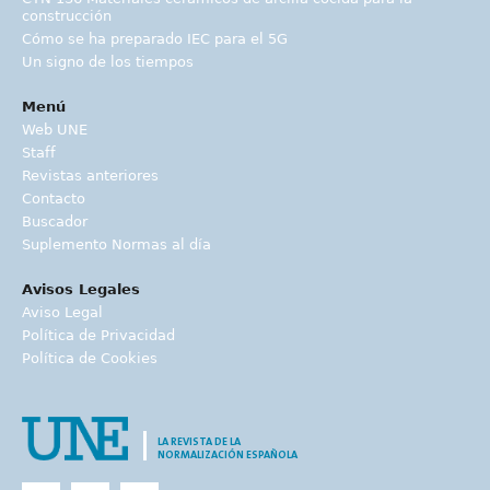
construcción
Cómo se ha preparado IEC para el 5G
Un signo de los tiempos
Menú
Web UNE
Staff
Revistas anteriores
Contacto
Buscador
Suplemento Normas al día
Avisos Legales
Aviso Legal
Política de Privacidad
Política de Cookies
LA REVISTA DE LA
NORMALIZACIÓN ESPAÑOLA