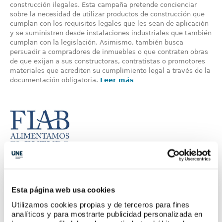
construcción ilegales. Esta campaña pretende concienciar
sobre la necesidad de utilizar productos de construcción que
cumplan con los requisitos legales que les sean de aplicación
y se suministren desde instalaciones industriales que también
cumplan con la legislación. Asimismo, también busca
persuadir a compradores de inmuebles o que contraten obras
de que exijan a sus constructoras, contratistas o promotores
materiales que acrediten su cumplimiento legal a través de la
documentación obligatoria.
Leer más
Impulso del sector agroalimentario en
Aragón
Esta página web usa cookies
La Federación Española de Industrias de Alimentación y
Utilizamos cookies propias y de terceros para fines
Bebidas (FIAB) y la Asociación de Industrias de Alimentación
analíticos y para mostrarte publicidad personalizada en
de Aragón (AIAA) han firmado un acuerdo de cooperación para