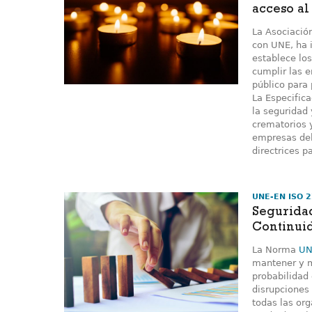
acceso al
La Asociació
con UNE, ha 
establece lo
cumplir las 
público para 
La Especific
la seguridad 
crematorios 
empresas del
directrices pa
UNE-EN ISO 
Seguridad
Continui
La Norma
UN
mantener y m
probabilidad
disrupciones 
todas las or