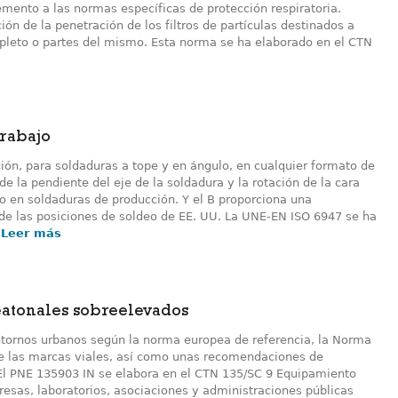
nto a las normas específicas de protección respiratoria.
ón de la penetración de los filtros de partículas destinados a
mpleto o partes del mismo. Esta norma se ha elaborado en el CTN
trabajo
ión, para soldaduras a tope y en ángulo, en cualquier formato de
e la pendiente del eje de la soldadura y la rotación de la cara
eo en soldaduras de producción. Y el B proporciona una
de las posiciones de soldeo de EE. UU. La UNE-EN ISO 6947 se ha
.
Leer más
eatonales sobreelevados
ntornos urbanos según la norma europea de referencia, la Norma
e las marcas viales, así como unas recomendaciones de
 El PNE 135903 IN se elabora en el CTN 135/SC 9 Equipamiento
presas, laboratorios, asociaciones y administraciones públicas