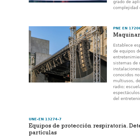
grado de apli
complejidad 
PNE EN 1720
Maquinari
Establece esp
de equipos de
entretenimie
sistemas de 
instalacione
conocidos no
multiusos, de
radio; escuel
espectáculos
del entreteni
UNE-EN 13274-7
Equipos de protección respiratoria. Det
partículas