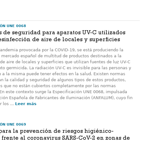
IÓN UNE 0068
s de seguridad para aparatos UV-C utilizados
esinfección de aire de locales y superficies
pandemia provocada por la COVID-19, se está produciendo la
l mercado español de multitud de productos destinados a la
de aire de locales y superficies que utilizan fuentes de luz UV-C
o germicida. La radiación UV-C es invisible para las personas y
n a la misma puede tener efectos en la salud. Existen normas
n la calidad y seguridad de algunos tipos de estos productos,
os que no están cubiertos completamente por las normas
En este contexto surge la Especificación UNE 0068, impulsada
ación Española de Fabricantes de Iluminación (ANFALUM), cuyo fin
 los ...
Leer más
IÓN UNE 0069
ara la prevención de riesgos higiénico-
s frente al coronavirus SARS-CoV-2 en zonas de