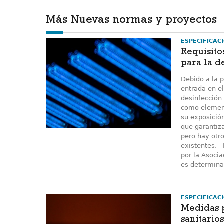
Más Nuevas normas y proyectos
ESPECIFICAC
Requisito
para la d
Debido a la 
entrada en e
desinfección 
como element
su exposició
que garantiza
pero hay otr
existentes. 
por la Asoci
es determinar
ESPECIFICAC
Medidas p
sanitario