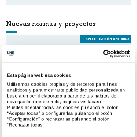
Nuevas normas y proyectos
ESPECIFICACIÓN UNE 0068
Requisitos de seguridad para aparatos UV-C
utilizados para la
desinfección de aire de locales y superficies
ESPECIFICACIÓN UNE 0069
Esta página web usa cookies
Medidas para la prevención de riesgos
Utilizamos cookies propias y de terceros para fines
higiénico-sanitarios
analíticos y para mostrarte publicidad personalizada en
frente al coronavirus SARS-CoV-2 en zonas de
base a un perfil elaborado a partir de tus hábitos de
acceso al público
de las instalaciones funerarias
navegación (por ejemplo, páginas visitadas).
Puedes aceptar todas las cookies pulsando el botón
UNE-EN ISO 22301
“Aceptar todas” o configurarlas pulsando el botón
“Configuración” o rechazarlas pulsando el botón
Seguridad y resiliencia. Sistema de Gestión de
“Rechazar todas”.
la Continuidad del Negocio
UNE-EN 13274-7