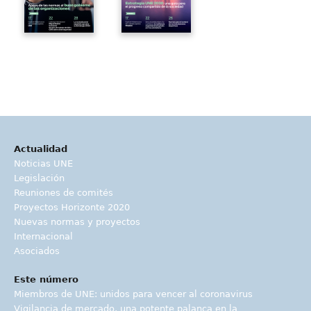
Actualidad
Noticias UNE
Legislación
Reuniones de comités
Proyectos Horizonte 2020
Nuevas normas y proyectos
Internacional
Asociados
Este número
Miembros de UNE: unidos para vencer al coronavirus
Vigilancia de mercado, una potente palanca en la