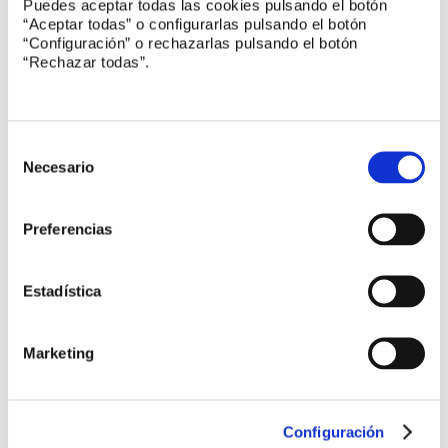
Puedes aceptar todas las cookies pulsando el botón
Noticias UNE
“Aceptar todas” o configurarlas pulsando el botón
“Configuración” o rechazarlas pulsando el botón
“Rechazar todas”.
Finaliza el ciclo de Encuentros UNE
Nuevos miembros se incorporan a UNE
Selección
de
Necesario
consentimiento
Seguridad y uso de equipos de radiación
Preferencias
ultravioleta
Estadística
Legislación
Marketing
Normas armonizadas para equipos de protección
individual
Configuración