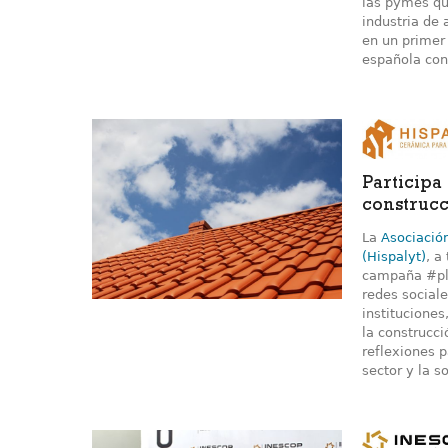
las pymes qu
industria de
en un primer
española con 
Participa
construc
La
Asociación
(Hispalyt)
, a
campaña #pla
redes sociale
instituciones
la construcc
reflexiones p
sector y la s