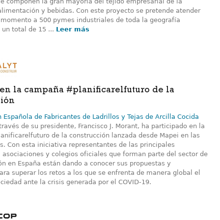
e componen la gran mayoría del tejido empresarial de la
 alimentación y bebidas. Con este proyecto se pretende atender
 momento a 500 pymes industriales de toda la geografía
un total de 15 ...
Leer más
 en la campaña #planificarelfuturo de la
ción
 Española de Fabricantes de Ladrillos y Tejas de Arcilla Cocida
 través de su presidente, Francisco J. Morant, ha participado en la
nificarelfuturo de la construcción lanzada desde Mapei en las
s. Con esta iniciativa representantes de las principales
, asociaciones y colegios oficiales que forman parte del sector de
ión en España están dando a conocer sus propuestas y
ara superar los retos a los que se enfrenta de manera global el
ociedad ante la crisis generada por el COVID-19.