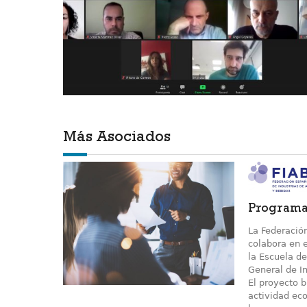
Más Asociados
Programa 
La Federació
colabora en e
la Escuela de
General de In
El proyecto b
actividad eco