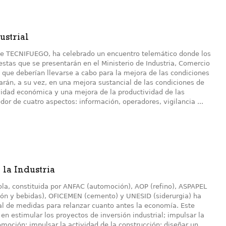
ustrial
enece TECNIFUEGO, ha celebrado un encuentro telemático donde los
estas que se presentarán en el Ministerio de Industria, Comercio
 que deberían llevarse a cabo para la mejora de las condiciones
arán, a su vez, en una mejora sustancial de las condiciones de
vidad económica y una mejora de la productividad de las
dor de cuatro aspectos: información, operadores, vigilancia ...
la Industria
ñola, constituida por ANFAC (automoción), AOP (refino), ASPAPEL
ción y bebidas), OFICEMEN (cemento) y UNESID (siderurgia) ha
l de medidas para relanzar cuanto antes la economía. Este
n estimular los proyectos de inversión industrial; impulsar la
moción; impulsar la actividad de la construcción; diseñar un