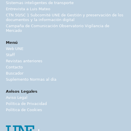
Sistemas inteligentes de transporte
Entrevista a Luis Mateo
CTN 50/SC 1 Subcomité UNE de Gestión y preservación de los
documentos y la información digital
Campaña de Comunicación Observatorio Vigilancia de
Mercado
Menú
Web UNE
Staff
Revistas anteriores
Contacto
Buscador
Suplemento Normas al día
Avisos Legales
Aviso Legal
Política de Privacidad
Política de Cookies