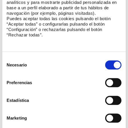
analíticos y para mostrarte publicidad personalizada en
base a un perfil elaborado a partir de tus hábitos de
Inspección Reglamentaria de los equipos a
navegación (por ejemplo, páginas visitadas).
presiónen las Terminales de GNL
Puedes aceptar todas las cookies pulsando el botón
“Aceptar todas” o configurarlas pulsando el botón
“Configuración” o rechazarlas pulsando el botón
Encuentro UNE:
Nueva Estrategia Europea de
“Rechazar todas”.
Normalización
Unión con los consumidores para velar por el
cumplimiento de las normas
Selección
de
Necesario
consentimiento
Participación en los congresos de áridos y
turismo
Preferencias
Estadística
Reuniones de comités
Marketing
CTN 224 Centrales termosolares