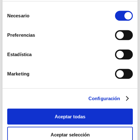
Selección
de
Necesario
consentimiento
Preferencias
Noticias UNE
Estadística
Campaña de Comunicación Observatorio
Marketing
Vigilancia de Mercado
Paloma García recibe el Premio Compromiso con
la Profesión 2022 de itSMF España
Configuración
UNE, miembro de pleno derecho de ETSI
Aceptar todas
Aceptar selección
Sinergias en comunicación