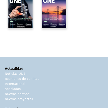
Actualidad
Noticias UNE
Reuniones de comités
Internacional
Asociados
Nuevas normas
Nuevos proyectos