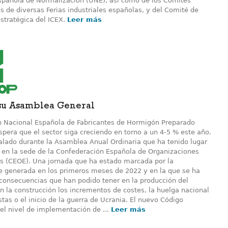
spañola de Normalización (UNE), así como de los Comités
 de diversas Ferias industriales españolas, y del Comité de
stratégica del ICEX.
Leer más
su Asamblea General
n Nacional Española de Fabricantes de Hormigón Preparado
pera que el sector siga creciendo en torno a un 4-5 % este año.
ñalado durante la Asamblea Anual Ordinaria que ha tenido lugar
en la sede de la Confederación Española de Organizaciones
s (CEOE). Una jornada que ha estado marcada por la
e generada en los primeros meses de 2022 y en la que se ha
 consecuencias que han podido tener en la producción del
n la construcción los incrementos de costes, la huelga nacional
stas o el inicio de la guerra de Ucrania. El nuevo Código
 el nivel de implementación de ...
Leer más