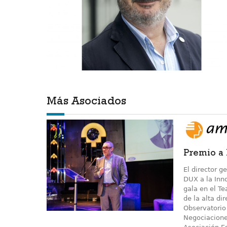
Más Asociados
Premio a
El director g
DUX a la Inn
gala en el T
de la alta d
Observatorio 
Negociaciones