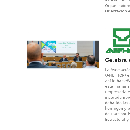
Asociación E
Organizadores
Orientación e
Celebra 
La Asociació
(ANEFHOP) es
Así lo ha se
esta mañana 
Empresariale
incertidumbr
debatido las
hormigón y e
de transporti
Estructural y