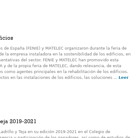
icios
es de España (FENIE) y MATELEC organizaron durante la feria de
 la empresa instaladora en la sostenibilidad de los edificios, en
esentativas del sector. FENIE y MATELEC han promovido esta
A y de la propia feria de MATELEC, dando relevancia, de esta
s como agentes principales en la rehabilitación de los edificios.
os en las instalaciones de los edificios, las soluciones ...
Leer
eja 2019-2021
adrillo y Teja en su edición 2019-2021 en el Colegio de
esencia y participación de los ganadores, así como de estudios de