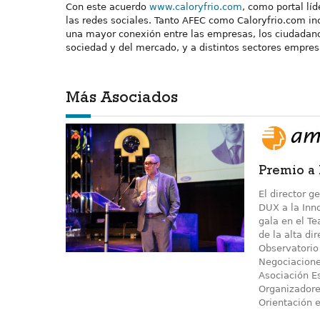
Con este acuerdo
www.caloryfrio.com
, como portal lí
las redes sociales. Tanto AFEC como Caloryfrio.com in
una mayor conexión entre las empresas, los ciudadanos,
sociedad y del mercado, y a distintos sectores empres
Más Asociados
Premio a
El director g
DUX a la Inn
gala en el T
de la alta d
Observatorio 
Negociaciones
Asociación E
Organizadores
Orientación e