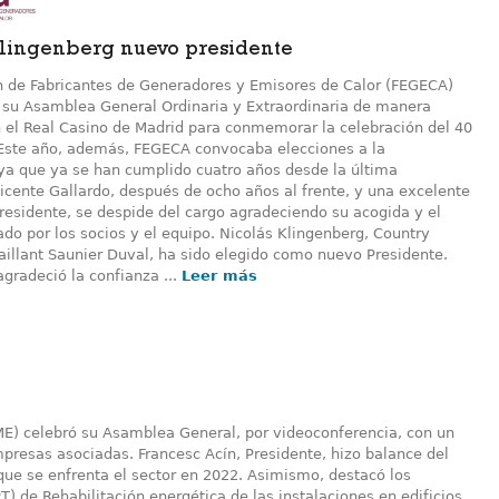
Klingenberg nuevo presidente
n de Fabricantes de Generadores y Emisores de Calor (FEGECA)
 su Asamblea General Ordinaria y Extraordinaria de manera
n el Real Casino de Madrid para conmemorar la celebración del 40
 Este año, además, FEGECA convocaba elecciones a la
 ya que ya se han cumplido cuatro años desde la última
Vicente Gallardo, después de ocho años al frente, y una excelente
residente, se despide del cargo agradeciendo su acogida y el
do por los socios y el equipo. Nicolás Klingenberg, Country
aillant Saunier Duval, ha sido elegido como nuevo Presidente.
gradeció la confianza ...
Leer más
FME) celebró su Asamblea General, por videoconferencia, con un
mpresas asociadas. Francesc Acín, Presidente, hizo balance del
s que se enfrenta el sector en 2022. Asimismo, destacó los
) de Rehabilitación energética de las instalaciones en edificios,