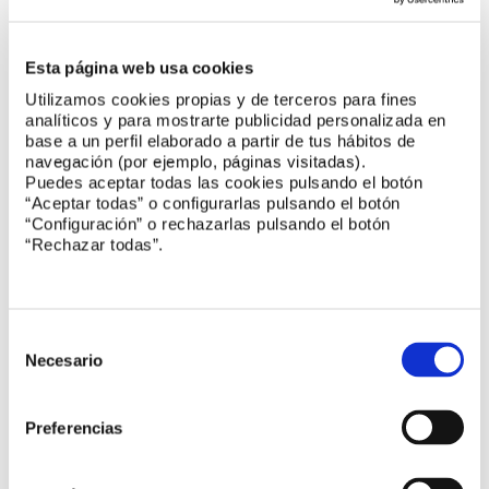
Participación en los congresos de áridos y
turismo
Esta página web usa cookies
Utilizamos cookies propias y de terceros para fines
analíticos y para mostrarte publicidad personalizada en
Reuniones de comités
base a un perfil elaborado a partir de tus hábitos de
navegación (por ejemplo, páginas visitadas).
Puedes aceptar todas las cookies pulsando el botón
CTN 224 Centrales termosolares
“Aceptar todas” o configurarlas pulsando el botón
“Configuración” o rechazarlas pulsando el botón
“Rechazar todas”.
CTN 221 Sistemas de generación de energía
eólica
Selección
CTN 193 Evaluación de la emisión de sustancias
de
Necesario
peligrosas de productos de construcción
consentimiento
CTN 108 Seguridad física y electrónica. Sistemas
Preferencias
de protección y alarma