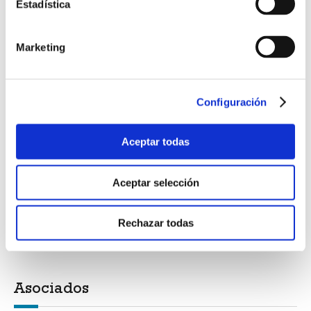
Estadística
CTN 74 Acústica
Marketing
Internacional
Configuración
Reunión del consorcio del Proyecto Indonesia
ARISE+
Aceptar todas
Impulso al turismo accesible
Aceptar selección
UNE comparte su perspectiva de género en foro
Rechazar todas
de la ONU
Asociados