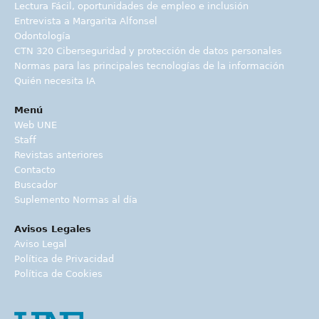
Lectura Fácil, oportunidades de empleo e inclusión
Entrevista a Margarita Alfonsel
Odontología
CTN 320 Ciberseguridad y protección de datos personales
Normas para las principales tecnologías de la información
Quién necesita IA
Menú
Web UNE
Staff
Revistas anteriores
Contacto
Buscador
Suplemento Normas al día
Avisos Legales
Aviso Legal
Política de Privacidad
Política de Cookies