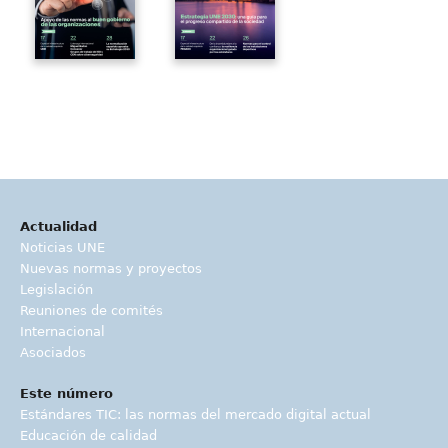
Actualidad
Noticias UNE
Nuevas normas y proyectos
Legislación
Reuniones de comités
Internacional
Asociados
Este número
Estándares TIC: las normas del mercado digital actual
Educación de calidad