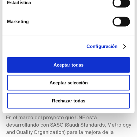
públicos como Horizon Europe. La comisaria
Estadística
europea para la Innovación, Investigación, Cultura,
Educación y Juventud, Mariya Gabriel, ha resumido el
Marketing
objetivo de las Recomendaciones 2023/498 que la
UE publicó el pasado 1 de marzo. Estas ...
Leer más
Configuración
Encuentros sectoriales con la industria local en
Arabia Saudí
Aceptar todas
Aceptar selección
Rechazar todas
En el marco del proyecto que UNE está
desarrollando con SASO (Saudi Standards, Metrology
and Quality Organization) para la mejora de la