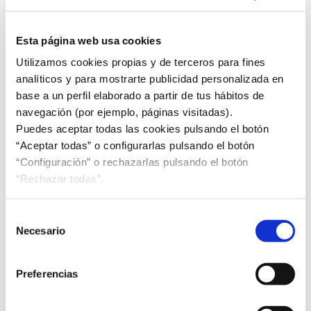
Importancia de la estandarización para
investigadores e innovadores
Esta página web usa cookies
Utilizamos cookies propias y de terceros para fines
analíticos y para mostrarte publicidad personalizada en
base a un perfil elaborado a partir de tus hábitos de
navegación (por ejemplo, páginas visitadas).
Puedes aceptar todas las cookies pulsando el botón
“Aceptar todas” o configurarlas pulsando el botón
“Configuración” o rechazarlas pulsando el botón
UNE ha colaborado en la elaboración del Código de
“Rechazar todas”.
prácticas que la Comisión Europea ha publicado
sobre estandarización para investigadores e
innovadores, aportando su experiencia en más de
Selección
100 proyectos Horizonte 2020 y Horizonte Europa en
Necesario
de
los que ha incluido actividades de estandarización.
consentimiento
Este código recoge una serie de recomendaciones
Preferencias
para que puedan utilizarlas a la hora de diseñar sus
proyectos, incluidos los financiados con fondos