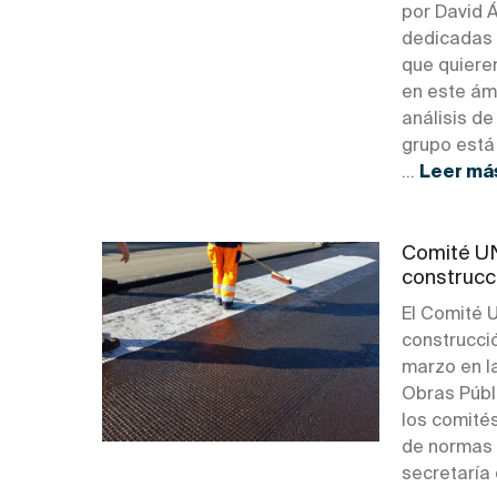
por David 
dedicadas 
que quiere
en este ámb
análisis d
grupo está
...
Leer má
Comité UN
construcc
El Comité 
construcció
marzo en l
Obras Públi
los comité
de normas 
secretaría