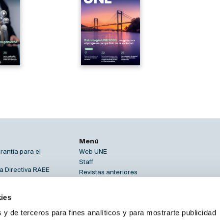
Menú
rantía para el
Web UNE
Staff
a Directiva RAEE
Revistas anteriores
obierno, gestión y
Contacto
Buscador
ies
ldón Ruiz
Suplemento Normas al día
 de seguridad
 y de terceros para fines analíticos y para mostrarte publicidad