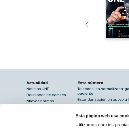
Actualidad
Este número
Noticias UNE
Teleconsulta normalizada: ga
paciente
Reuniones de comités
Estandarización en apoyo a l
Nuevas normas
Especificaciones UNE para g
Nuevos proyectos
calidad del dato
Asociados
Esta página web usa cook
Entrevista a José Antonio Ga
Serie UNE 23580: las normas
Utilizamos cookies propias
contra incendios