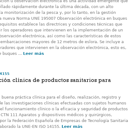
ación u observación electrónica es una actividad emergente que
ollado rápidamente durante la última década, con un alto
la monitorización de la pesca y, por lo tanto, en la gestión
a nueva Norma UNE 195007 Observación electrónica en buques
quisitos establece las directrices y condiciones técnicas que
r los operadores que intervienen en la implementación de un
servación electrónica, así como las características de estos
 embarcaciones mayores de 12 metros de eslora. Se incluye a
radores que intervienen en la observación electrónica, esto es,
 buques ...
Leer más
14155
ción clínica de productos sanitarios para
buena práctica clínica para el diseño, realización, registro y
de las investigaciones clínicas efectuadas con sujetos humanos
el funcionamiento clínico o la eficacia y seguridad de productos
l CTN 111 Aparatos y dispositivos médicos y quirúrgicos,
 por la Federación Española de Empresas de Tecnología Sanitaria
elaborado la UNE-EN ISO 14155.
Leer más