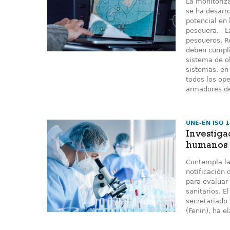
La monitoriz
se ha desarr
potencial en 
pesquera. L
pesqueros. Re
deben cumpli
sistema de ob
sistemas, en
todos los ope
armadores de
UNE-EN ISO 
Investiga
humanos
Contempla la 
notificación 
para evaluar 
sanitarios. E
secretariado
(Fenin), ha 