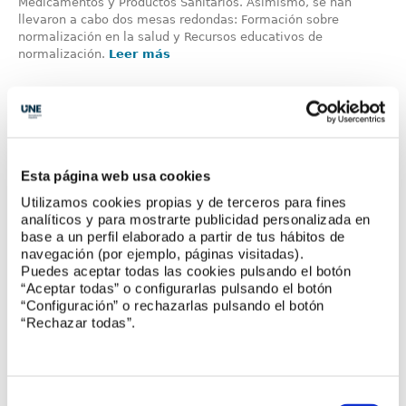
Medicamentos y Productos Sanitarios. Asimismo, se han
llevaron a cabo dos mesas redondas: Formación sobre
normalización en la salud y Recursos educativos de
normalización.
Leer más
Normas y acreditación en pliegos de
contratación pública
UNE y la Entidad Nacional de Acreditación (ENAC) ha
Esta página web usa cookies
impartido el curso La infraestructura de la calidad como
herramienta para los pliegos de contratación, dirigido a los
Utilizamos cookies propias y de terceros para fines
profesionales de la Administración pública que elaboran
analíticos y para mostrarte publicidad personalizada en
pliegos. Esta formación facilita la adquisición de la
base a un perfil elaborado a partir de tus hábitos de
competencia 13 Especificaciones técnicas del nuevo marco
navegación (por ejemplo, páginas visitadas).
europeo de competencias para los profesionales de la
Puedes aceptar todas las cookies pulsando el botón
contratación pública. Y es que, la legislación de contratación
“Aceptar todas” o configurarlas pulsando el botón
pública promueve el uso de normas técnicas, etiquetas y
“Configuración” o rechazarlas pulsando el botón
acreditación para definir las especificaciones técnicas en los
“Rechazar todas”.
pliegos, así como la inclusión de criterios de calidad,
sostenibilidad y accesibilidad. Adquirir ...
Leer más
Selección