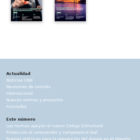
Actualidad
Noticias UNE
Reuniones de comités
Internacional
Nuevas normas y proyectos
Asociados
Este número
Las normas apoyan el nuevo Código Estructural
Protección al consumidor y competencia leal
Buenas prácticas para la prevención del dopaje en el deporte