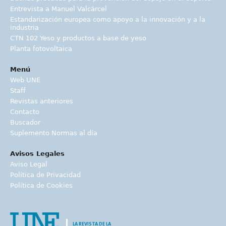
Entrevista a Manuel Valcárcel
Estandarización europea como apoyo a la innovación y a la
industria
CTN 102 Yeso y productos a base de yeso
Planta fotovoltaica
Menú
Web UNE
Staff
Revistas anteriores
Contacto
Buscador
Suplemento Normas al día
Avisos Legales
Aviso Legal
Política de Privacidad
Política de Cookies
LA REVISTA DE LA