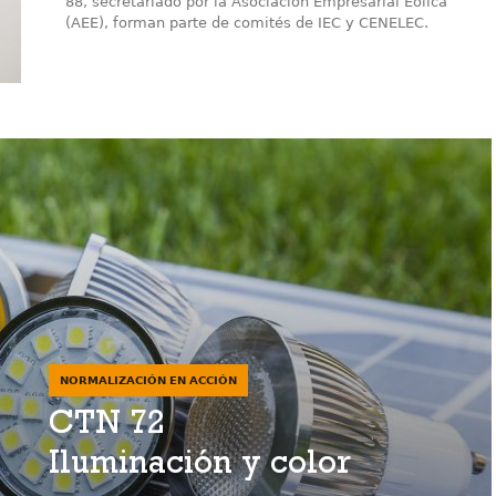
88, secretariado por la Asociación Empresarial Eólica
(AEE), forman parte de comités de IEC y CENELEC.
NORMALIZACIÓN EN ACCIÓN
CTN 72
Iluminación y color