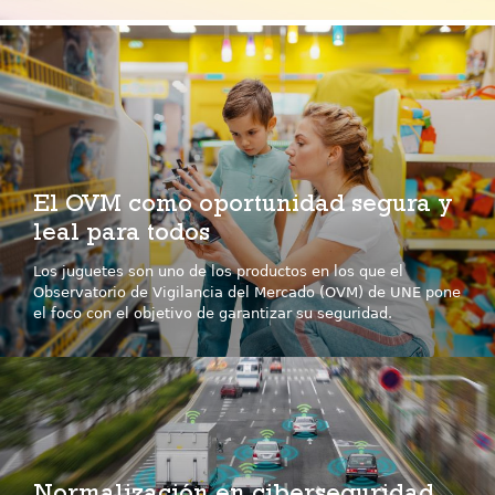
El OVM como oportunidad segura y
leal para todos
Los juguetes son uno de los productos en los que el
Observatorio de Vigilancia del Mercado (OVM) de UNE pone
el foco con el objetivo de garantizar su seguridad.