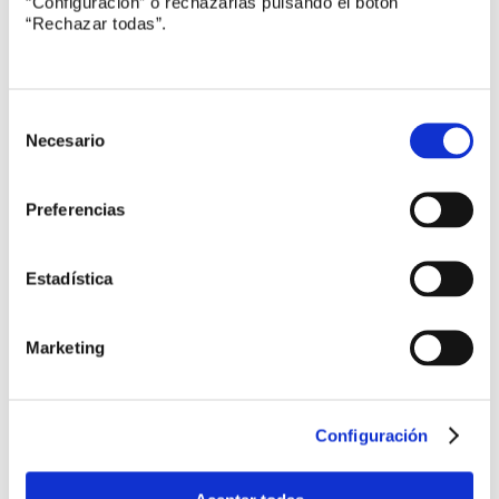
“Configuración” o rechazarlas pulsando el botón
“Rechazar todas”.
CTN 71/SC 307 Blockchain y tecnologías de
registro distribuido
Selección
ISO/TC 279/WG 1 Sistema de Gestión de la
de
Innovación
Necesario
consentimiento
CTN 320 Ciberseguridad y protección de datos
Preferencias
personales
CEN-CLC-ETSI JWG eAccessibility
Estadística
Marketing
Internacional
Configuración
Facilitando el acceso a las empresas españolas
al mercado de Arabia Saudí