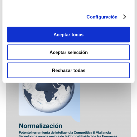
(AFEC) y la Asociación de Empresas de Frío y sus Tecnologías
(AEFYT) durante la jornada se pusieron sobre la mesa
Configuración
cuestiones relacionadas con la estandarización, el nuevo
Reglamento de seguridad para instalaciones frigoríficas, el
Código Técnico de la Edificación o edificios de consumo de
Aceptar todas
energía casi nulo.
Leer más
Aceptar selección
Rechazar todas