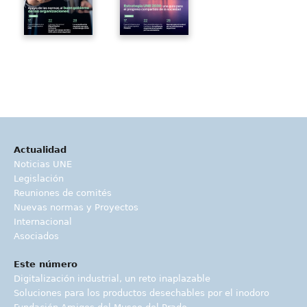
Actualidad
Noticias UNE
Legislación
Reuniones de comités
Nuevas normas y Proyectos
Internacional
Asociados
Este número
Digitalización industrial, un reto inaplazable
Soluciones para los productos desechables por el inodoro