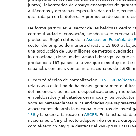
juntas), laboratorios de ensayo encargados de garantiz
autónomos y empresas especializadas en la ejecución 
que trabajan en la defensa y promoción de sus intere
De forma particular, el sector de las baldosas cerámic
competitividad e innovación, siendo una referencia a l
productos. Según datos de la
Asociación Española de 
sector dio empleo de manera directa a 15.600 trabaja
una producción de 530 millones de metros cuadrados, 
internacional, tiene un destacado liderazgo, ya que e
productos a 187 países, a la vez que constituye el ter
española, con unas ventas internacionales de 2.686 mi
El comité técnico de normalización
CTN 138
Baldosas
relativas a este tipo de baldosas, generalmente utili
definiciones, clasificación, especificaciones y método
embaldosados y alicatados cerámicos y los productos 
vocales pertenecientes a 21 entidades que representan
asociaciones de ámbito nacional o centros de investiga
138
y la secretaría recae en
ASCER
. En la actualidad,
nacionales UNE y el resto adopción de normas europea
comité técnico hay que destacar el PNE-prEN 17160
Re