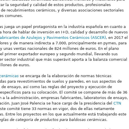
ar la seguridad y calidad de estos productos, profesionales
de recubrimientos cerámicos, y diversas asociaciones sectoriales
ses comunes.
as juega un papel protagonista en la industria española en cuanto a
a hora de hablar de inversión en I+D, calidad y desarrollo de nuevos
Fabricantes de Azulejos y Pavimentos Cerámicos (ASCER)
, en 2017 el
dores y de manera indirecta a 7.000, principalmente en pymes, para
y unas ventas nacionales de 824 millones de euros. En el plano
s el primer exportador europeo y segundo mundial, llevando sus
cer sector industrial que más superávit aporta a la balanza comercial
llones de euros.
 cerámicas
se encarga de la elaboración de normas técnicas
zadas para revestimientos de suelos y paredes, en sus aspectos de
s de ensayo, así como las reglas del proyecto y ejecución de
específicos para su colocación. El comité se compone de más de 36
 a la administración, empresas fabricantes, laboratorios de ensayo,
ción. Juan José Palencia se hace cargo de la presidencia del
CTN
 este comité tiene 33 normas en vigor, dos de ellas netamente
s. Entre los proyectos en los que actualmente está trabajando este
glas de categoría de productos para baldosas cerámicas.