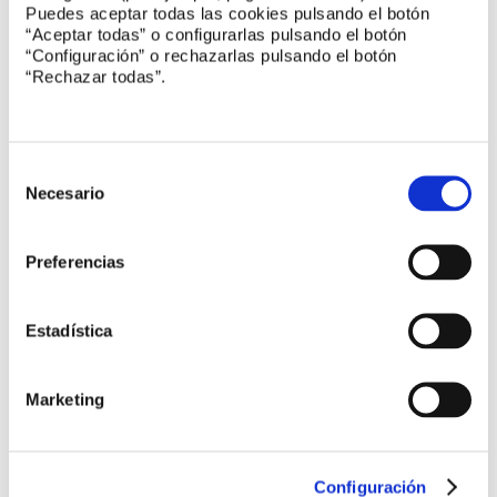
Puedes aceptar todas las cookies pulsando el botón
CTN 111/GT 1 Aparatos y dispositivos médicos y
“Aceptar todas” o configurarlas pulsando el botón
quirúrgicos. Sistemas cerrados
“Configuración” o rechazarlas pulsando el botón
“Rechazar todas”.
CTN 150 Gestión ambiental
Selección
ISO/TC 54 Aceites esenciales
de
Necesario
consentimiento
Preferencias
CTN 320 Ciberseguridad y protección de datos
personales
Estadística
Nuevas normas y Proyectos
Marketing
UNE 165019
Sistemas de gestión de compliance penal
Configuración