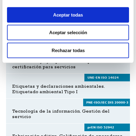
UNE 36901
Sistemas de gestión
Aceptar todas
de la sostenibilidad siderúrgica
UNE-ISO 10002
Aceptar selección
Directrices para el tratamiento de las quejas en
las organizaciones
Rechazar todas
UNE -EN ISO/IEC TR 17028 IN
Directrices y ejemplos de un esquema de
certificación para servicios
UNE-EN ISO 14024
Etiquetas y declaraciones ambientales.
Etiquetado ambiental Tipo I
PNE-ISO/IEC DIS 20000-3
Tecnología de la información. Gestión del
servicio
prEN ISO 52942