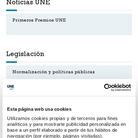
Noticias UNE
Primeros Premios UNE
Legislación
Normalización y políticas públicas
Reuniones de comités
Esta página web usa cookies
Utilizamos cookies propias y de terceros para fines
analíticos y para mostrarte publicidad personalizada en
ISO/TC 225/WG 1 Investigación de mercados,
base a un perfil elaborado a partir de tus hábitos de
social y de la opinión
navegación (por ejemplo, páginas visitadas).