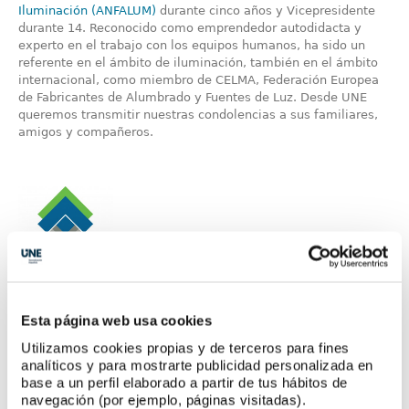
Iluminación (ANFALUM)
durante cinco años y Vicepresidente
durante 14. Reconocido como emprendedor autodidacta y
experto en el trabajo con los equipos humanos, ha sido un
referente en el ámbito de iluminación, también en el ámbito
internacional, como miembro de CELMA, Federación Europea
de Fabricantes de Alumbrado y Fuentes de Luz. Desde UNE
queremos transmitir nuestras condolencias a sus familiares,
amigos y compañeros.
V Congreso Nacional de Áridos
Esta página web usa cookies
Alberto Núñez Feijoo, Presidente de la Xunta de Galicia, ha
Utilizamos cookies propias y de terceros para fines
clausurado el V Congreso Nacional de Áridos, organizado por
analíticos y para mostrarte publicidad personalizada en
la
Federación de Áridos (FdA)
, que el sector ha celebrado del
base a un perfil elaborado a partir de tus hábitos de
24 al 26 de octubre en el Palacio de Congresos y Exposiciones
navegación (por ejemplo, páginas visitadas).
de Galicia de Santiago de Compostela. Durante su