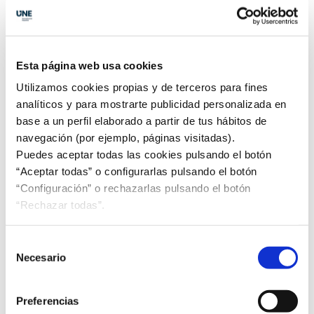
con una nueva sección enfocada exclusivamente en
los avances en biocombustibles. Esta iniciativa tiene
como objetivo principal proporcionar información
actualizada sobre los desarrollos más recientes en
Esta página web usa cookies
el campo de los biocombustibles, ofreciendo
Utilizamos cookies propias y de terceros para fines
valiosos recursos para aquellos interesados en
analíticos y para mostrarte publicidad personalizada en
energías renovables. Así, se podrán consultar
base a un perfil elaborado a partir de tus hábitos de
diferentes publicaciones que se irán actualizando a
navegación (por ejemplo, páginas visitadas).
lo largo del año. En estos momentos, en la sección
Puedes aceptar todas las cookies pulsando el botón
de "Biocombustibles" se puede consultar el libro Los
“Aceptar todas” o configurarlas pulsando el botón
gases renovables, un vector energético emergente,
“Configuración” o rechazarlas pulsando el botón
publicado por la Fundación Naturgy. Este libro ...
Leer
“Rechazar todas”.
más
Selección
Necesario
de
consentimiento
Preferencias
III Foro de NutriciÓN Sensata