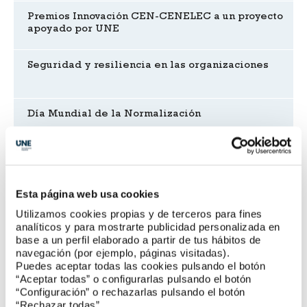
Premios Innovación CEN-CENELEC a un proyecto
apoyado por UNE
Seguridad y resiliencia en las organizaciones
Día Mundial de la Normalización
España, entre los primeros países del mundo en
adopción de estándares ISO
Esta página web usa cookies
Utilizamos cookies propias y de terceros para fines
analíticos y para mostrarte publicidad personalizada en
Reuniones de comités
base a un perfil elaborado a partir de tus hábitos de
navegación (por ejemplo, páginas visitadas).
Puedes aceptar todas las cookies pulsando el botón
“Aceptar todas” o configurarlas pulsando el botón
CTN 309/GT 6 Calidad en el acogimiento
residencial
“Configuración” o rechazarlas pulsando el botón
“Rechazar todas”.