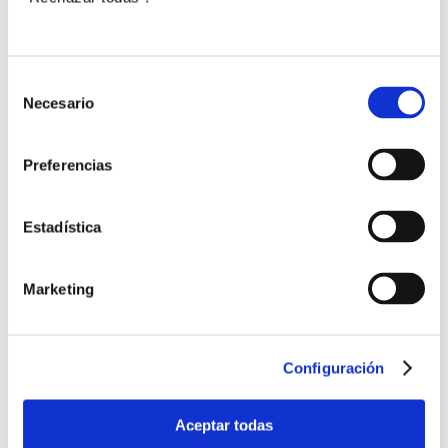
ISO/TC 279/WG 1 Sistema de Gestión de la
Innovación
Selección
de
CTN 179/GT 15 Calidad de la imagen médica
Necesario
consentimiento
Preferencias
CTN 158/SC 4 Teleasistencia
Estadística
IEC/TC 117 Solar thermal electric plants
Marketing
Internacional
Configuración
UNE participa en la Asamblea General de ISO
Aceptar todas