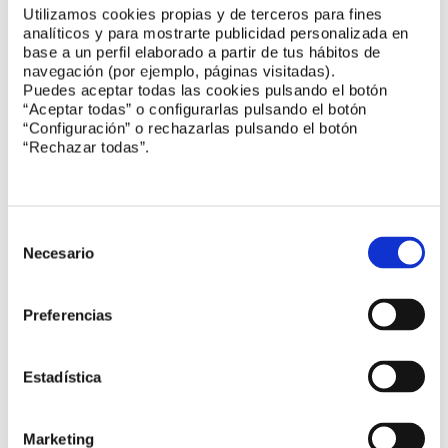
Utilizamos cookies propias y de terceros para fines
analíticos y para mostrarte publicidad personalizada en
base a un perfil elaborado a partir de tus hábitos de
navegación (por ejemplo, páginas visitadas).
Puedes aceptar todas las cookies pulsando el botón
Futuro Reglamento de Alumbrado Exterior
“Aceptar todas” o configurarlas pulsando el botón
“Configuración” o rechazarlas pulsando el botón
La Asociación Española de Fabricantes de Iluminación
“Rechazar todas”.
(
ANFALUM
) ha participado con su visión y mejoras técnicas en
el futuro Reglamento de Alumbrado Exterior. Así, durante el
período de audiencia pública presentó alegaciones que
profundizan en aspectos técnicos. Detalles que permitirán el
Selección
buen uso de la tecnología adecuando la iluminación a todas
de
las situaciones que se dan en alumbrado exterior y que
Necesario
consentimiento
inciden en la eficiencia energética, el buen mantenimiento de
las instalaciones y en la reducción de la contaminación
lumínica.
Preferencias
Estadística
Presenta el Estudio Económico del sector
Marketing