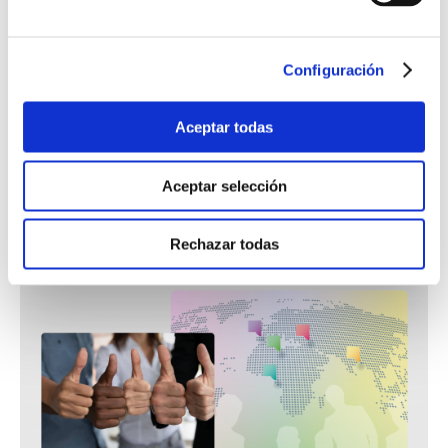
La Asociación Profesional de Compañías Privadas de Servicios
de Seguridad (
APROSER
) ha presentado el Estudio Económico
sobre el Sector de la Seguridad Privada en España, que aborda
Configuración
las cifras y datos más relevantes de 2020. Por actividades, el
segmento de Vigilancia alcanzó los 2.560 millones tras
registrar un leve crecimiento del 0,9 % respecto al año
Aceptar todas
anterior. Igualmente, el área de Sistemas y Alarmas
experimentó un moderado incremento de la facturación del
0,5 %, hasta los 1.393 millones de euros.
Aceptar selección
Rechazar todas