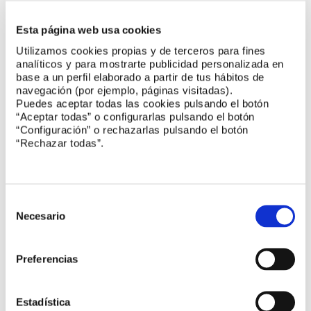
las instalaciones y en la reducción de la contaminación
lumínica.
Esta página web usa cookies
Utilizamos cookies propias y de terceros para fines
analíticos y para mostrarte publicidad personalizada en
base a un perfil elaborado a partir de tus hábitos de
navegación (por ejemplo, páginas visitadas).
Puedes aceptar todas las cookies pulsando el botón
Presenta el Estudio Económico del sector
“Aceptar todas” o configurarlas pulsando el botón
“Configuración” o rechazarlas pulsando el botón
La Asociación Profesional de Compañías Privadas de Servicios
“Rechazar todas”.
de Seguridad (
APROSER
) ha presentado el Estudio Económico
sobre el Sector de la Seguridad Privada en España, que aborda
las cifras y datos más relevantes de 2020. Por actividades, el
segmento de Vigilancia alcanzó los 2.560 millones tras
registrar un leve crecimiento del 0,9 % respecto al año
Selección
anterior. Igualmente, el área de Sistemas y Alarmas
de
Necesario
experimentó un moderado incremento de la facturación del
consentimiento
0,5 %, hasta los 1.393 millones de euros.
Preferencias
Estadística