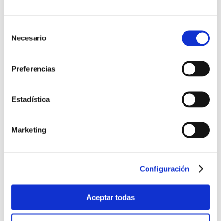
Constitución del SC 40 sobre Gestión de
servicios y Gobierno de TI
Selección
de
Necesario
consentimiento
Nuevas normas y proyectos
Preferencias
UNE 41201 IN
Características superficiales de carreteras y
Estadística
aeropuertos
UNE-EN 15017
Marketing
Servicios funerarios. Requisitos
UNE 202009-28
Configuración
Instalaciones eléctricas de baja tensión en
locales de pública concurrencia
Aceptar todas
UNE-EN 12199
Revestimientos de suelos resilientes