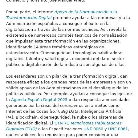
Comercio y Turismo, José Manuel Prieto.
Por su parte, el Informe
Apoyo de la Normalización a la
Transformación Digital
pretende ayudar a las empresas y a la
Administración españolas a conseguir el éxito en la
digitalización a través de las normas técnicas. Así, revela la
existencia de numerosos comités técnicos de normalización
que impulsan esta transformación en las organizaciones,
identificando 14 áreas temáticas estratégicas de
estandarización. Ciberseguridad, tecnologías habilitadoras
digitales, talento y salud digital, economía del dato, sector
público o digitalización de la industria son algunas de ellas.
Los estándares son un pilar de la transformación digital, dan
respuesta eficaz a los grandes retos de las empresas y son un
sólido apoyo de las Administraciones en el despliegue de las
políticas públicas. Por ejemplo, ayudan a conseguir los ejes de
la
Agenda España Digital 2025
o dan respuesta a necesidades
generadas por la crisis del coronavirus en ámbitos como
Internet de las Cosas (
IoT
),
Big Data
, Inteligencia Artificial
(
IA
), Blockchain, ciberseguridad, la nube o los sistemas de
identificación digital. El
CTN 71
Tecnologías Habilitadoras
Digitales (THD)
o las Especificaciones
UNE 0060
y
UNE 0061
,
que establecen los requisitos para poder considerar una