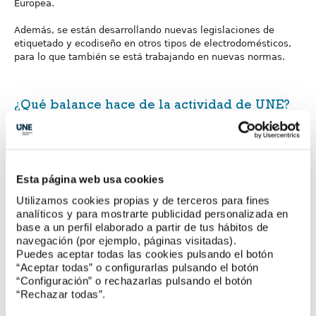
Europea.
Además, se están desarrollando nuevas legislaciones de
etiquetado y ecodiseño en otros tipos de electrodomésticos,
para lo que también se está trabajando en nuevas normas.
¿Qué balance hace de la actividad de UNE?
Muy positiva sin lugar a duda. Aparte de la actividad de
participación en foros internacionales de normalización, en los
últimos tiempos
UNE
está desarrollando una labor muy
proactiva de escucha de los intereses y preocupaciones de los
Esta página web usa cookies
diferentes sectores, lo que agradecemos en estos momentos
de tan rápida evolución tecnológica, de la que la
Utilizamos cookies propias y de terceros para fines
normalización no es ajena.
analíticos y para mostrarte publicidad personalizada en
base a un perfil elaborado a partir de tus hábitos de
En ese sentido, valoramos especialmente la creación de
navegación (por ejemplo, páginas visitadas).
varias Comisiones Consultivas de carácter transversal, de las
Puedes aceptar todas las cookies pulsando el botón
que quisiera destacar las de Economía Circular y
“Aceptar todas” o configurarlas pulsando el botón
Electrotécnica.
“Configuración” o rechazarlas pulsando el botón
“Rechazar todas”.
Consideramos también extremadamente importante el
incremento de contactos con los diferentes Ministerios que se