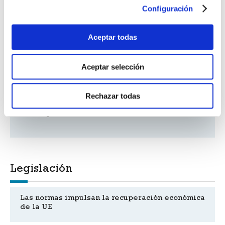
en instalaciones de baja tensión
Configuración
PNE-prEN 17616
Aceptar todas
Velas para exteriores. Especificaciones de
seguridad contra incendios
Aceptar selección
Internacional
Rechazar todas
Nueva presidenta de ISO
Legislación
Las normas impulsan la recuperación económica
de la UE