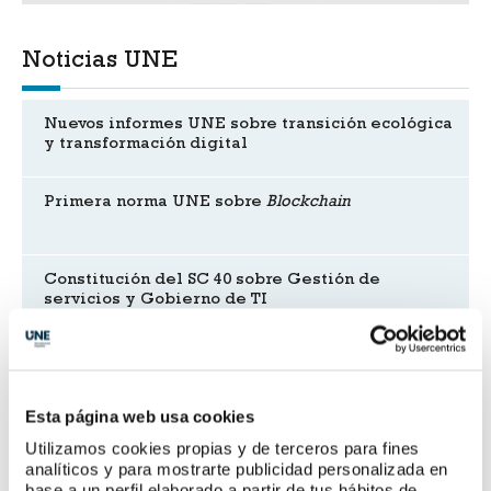
Noticias UNE
Nuevos informes UNE sobre transición ecológica
y transformación digital
Primera norma UNE sobre
Blockchain
Constitución del SC 40 sobre Gestión de
servicios y Gobierno de TI
Nuevas normas y proyectos
Esta página web usa cookies
Utilizamos cookies propias y de terceros para fines
UNE 41201 IN
analíticos y para mostrarte publicidad personalizada en
Características superficiales de carreteras y
base a un perfil elaborado a partir de tus hábitos de