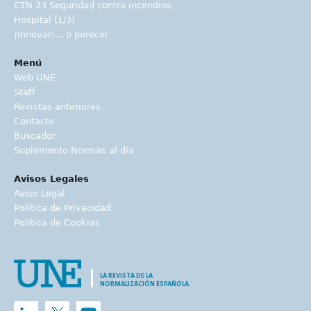
CTN 23 Seguridad contra incendios
Hospital (1/3)
¡Innovar!... o perecer
Menú
Web UNE
Staff
Revistas anteriores
Contacto
Buscador
Suplemento Normas al día
Avisos Legales
Aviso Legal
Política de Privacidad
Política de Cookies
LA REVISTA DE LA
NORMALIZACIÓN ESPAÑOLA