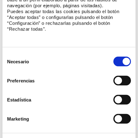
aeropuertos
navegación (por ejemplo, páginas visitadas).
Puedes aceptar todas las cookies pulsando el botón
UNE-EN 15017
“Aceptar todas” o configurarlas pulsando el botón
“Configuración” o rechazarlas pulsando el botón
Servicios funerarios. Requisitos
“Rechazar todas”.
UNE 202009-28
Instalaciones eléctricas de baja tensión en
locales de pública concurrencia
Selección
de
Necesario
UNE-EN 12199
consentimiento
Revestimientos de suelos resilientes
Preferencias
UNE-EN ISO 665
Semillas oleaginosas
Estadística
PNE-FprCEN ISO/TR 41013
Gestión de inmuebles y servicios de soporte
Marketing
PNE-prEN 50365
Cascos eléctricamente aislantes para utilización