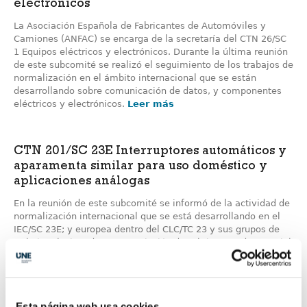
electrónicos
La Asociación Española de Fabricantes de Automóviles y
Camiones (ANFAC) se encarga de la secretaría del CTN 26/SC
1 Equipos eléctricos y electrónicos. Durante la última reunión
de este subcomité se realizó el seguimiento de los trabajos de
normalización en el ámbito internacional que se están
desarrollando sobre comunicación de datos, y componentes
eléctricos y electrónicos.
Leer más
CTN 201/SC 23E Interruptores automáticos y
aparamenta similar para uso doméstico y
aplicaciones análogas
En la reunión de este subcomité se informó de la actividad de
normalización internacional que se está desarrollando en el
IEC/SC 23E; y europea dentro del CLC/TC 23 y sus grupos de
trabajo relacionados. La Asociación de Fabricantes de Material
Eléctrico (AFME) se encarga de la secretaría del CTN 201/SC
23E Interruptores automáticos y aparamenta similar para uso
doméstico y aplicaciones análogas.
Leer más
Esta página web usa cookies