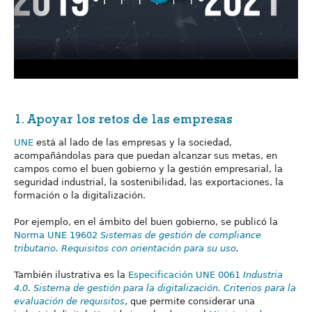
1. Apoyar los retos de las empresas
UNE
está al lado de las empresas y la sociedad,
acompañándolas para que puedan alcanzar sus metas, en
campos como el buen gobierno y la gestión empresarial, la
seguridad industrial, la sostenibilidad, las exportaciones, la
formación o la digitalización.
Por ejemplo, en el ámbito del buen gobierno, se publicó la
Norma UNE 19602
Sistemas de gestión de compliance
tributario. Requisitos con orientación para su uso
.
También ilustrativa es la
Especificación UNE 0061
Industria
4.0. Sistema de gestión para la digitalización. Criterios para la
evaluación de requisitos
, que permite considerar una