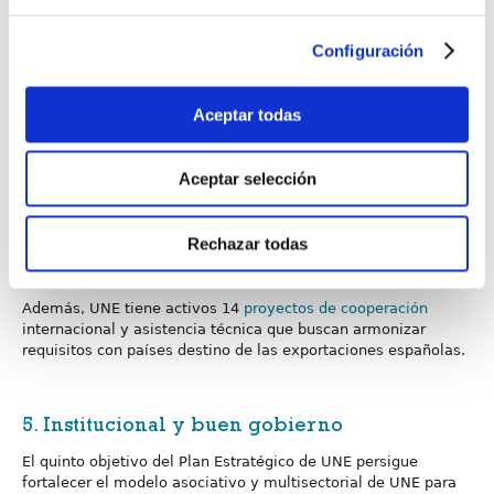
facilitar los intercambios comerciales a las empresas
españolas, a través de la armonización normativa y procesos
Configuración
con los organismos que componen la infraestructura de la
calidad en otros países.
Aceptar todas
La normalización es cada vez más global y el 85 % de las
normas del catálogo español tienen un origen europeo o
internacional.
Aceptar selección
Al cierre de 2019, la Asociación tiene vigentes 14 convenios
con las entidades de normalización de países de
Rechazar todas
Latinoamérica, así como con la Asociación Mercosur de
Normalización.
Además, UNE tiene activos 14
proyectos de cooperación
internacional y asistencia técnica que buscan armonizar
requisitos con países destino de las exportaciones españolas.
5. Institucional y buen gobierno
El quinto objetivo del Plan Estratégico de UNE persigue
fortalecer el modelo asociativo y multisectorial de UNE para