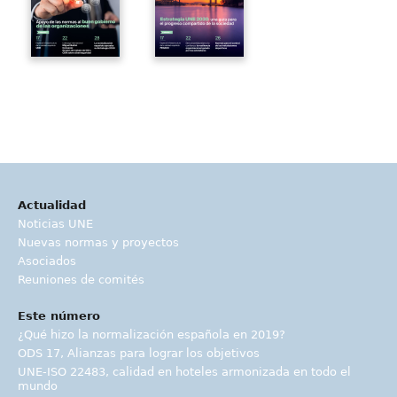
Actualidad
Noticias UNE
Nuevas normas y proyectos
Asociados
Reuniones de comités
Este número
¿Qué hizo la normalización española en 2019?
ODS 17, Alianzas para lograr los objetivos
UNE-ISO 22483, calidad en hoteles armonizada en todo el
mundo