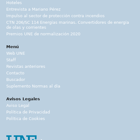
Hoteles
Entrevista a Mariano Pérez
Impulso al sector de protección contra incendios
CTN 206/SC 114 Energías marinas. Convertidores de energía
de olas y corrientes
Premios UNE de normalización 2020
Menú
Web UNE
Staff
Revistas anteriores
Contacto
Buscador
Suplemento Normas al día
Avisos Legales
Aviso Legal
Política de Privacidad
Política de Cookies