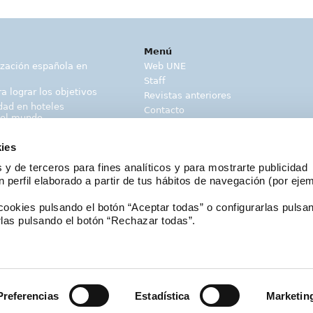
Menú
ización española en
Web UNE
Staff
a lograr los objetivos
Revistas anteriores
dad en hoteles
Contacto
 el mundo
Buscador
Suplemento Normas al día
ies
 Pérez
 protección contra
 y de terceros para fines analíticos y para mostrarte publicidad
 perfil elaborado a partir de tus hábitos de navegación (por eje
gías marinas.
rgía de olas y corrientes
ookies pulsando el botón “Aceptar todas” o configurarlas pulsan
malización 2020
rlas pulsando el botón “Rechazar todas”.
Preferencias
Estadística
Marketin