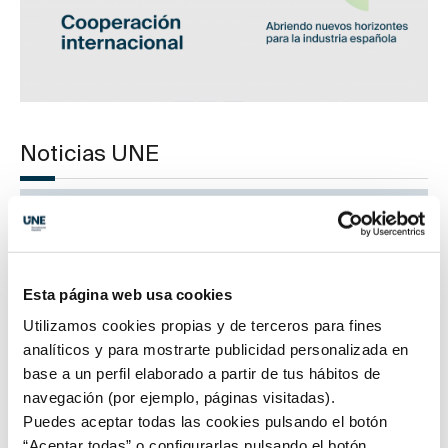
Noticias UNE
UNE, en FITUR 2023
Miembro del Consejo Asesor de Economía Circular del
Esta página web usa cookies
MITECO
Utilizamos cookies propias y de terceros para fines
analíticos y para mostrarte publicidad personalizada en
Transformación digital para ciudades y comunidades
base a un perfil elaborado a partir de tus hábitos de
navegación (por ejemplo, páginas visitadas).
Puedes aceptar todas las cookies pulsando el botón
Reunión de lanzamiento del proyecto VIDEXPERT
“Aceptar todas” o configurarlas pulsando el botón