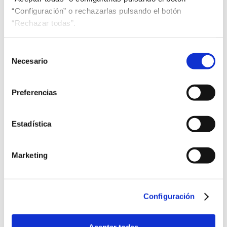
“Configuración” o rechazarlas pulsando el botón
“Rechazar todas”.
Nuevas normas
Selección
Necesario
de
UNE-EN ISO 56005
consentimiento
Herramientas y métodos para la gestión de la
Preferencias
propiedad intelectual. Orientación
UNE-CEN/TR 17611, UNE-CEN/TR 17612 y UNE-CEN/TR 17739
Estadística
Algas y productos de algas
UNE-EN 474-1
Marketing
Maquinaria para movimiento de tierras. Seguridad
UNE 164003
Configuración
Especificaciones y clases de biocombustibles. Huesos
de aceituna
UNE 58018
Aceptar todas