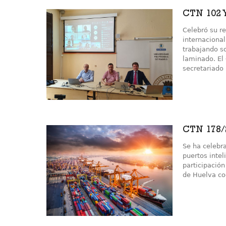
CTN 102 Y
Celebró su re
internacional
trabajando s
laminado. El
secretariado 
CTN 178/S
Se ha celebr
puertos intel
participación
de Huelva co