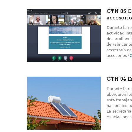
CTN 85 Ce
accesorio
Durante la re
actividad int
desarrolland
de Fabricant
secretaría d
accesorios (
C
CTN 94 En
Durante la r
abordaron lo
está trabaja
nacionales p
La secretaría
Asociaciones 