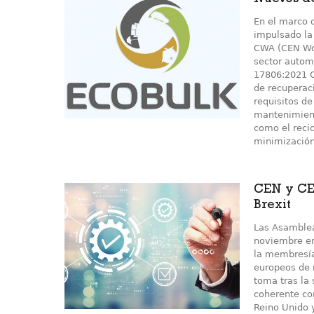
Nuevos d
En el marco 
impulsado la
CWA (CEN Wor
sector autom
17806:2021 C
de recuperac
requisitos d
mantenimient
como el recic
minimización,
CEN y CE
Brexit
Las Asamblea
noviembre en
la membresía 
europeos de n
toma tras la 
coherente co
Reino Unido