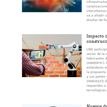
Infraestruct
canalizacion
interurbanos;
va a añadir u
diseñar de fo
Impacto 
construc
UNE particip
sector de la 
Fabricantes 
(ANMOPYC). F
estándares e
la propuesta
y sus partes 
2006/42/CE d
requeridos a
tecnológicas