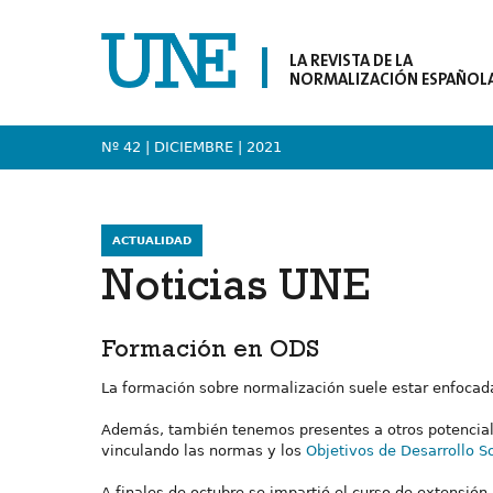
LA REVISTA DE LA
NORMALIZACIÓN ESPAÑOL
Nº 42 | DICIEMBRE
| 2021
ACTUALIDAD
Noticias UNE
Formación en ODS
La formación sobre normalización suele estar enfocada
Además, también tenemos presentes a otros potenciale
vinculando las normas y los
Objetivos de Desarrollo S
A finales de octubre se impartió el curso de extensió