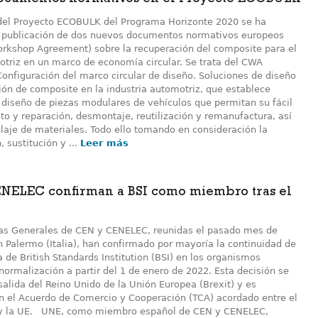
ocumentos normativos en el Proyecto ECOBULK
del Proyecto ECOBULK del Programa Horizonte 2020 se ha
 publicación de dos nuevos documentos normativos europeos
kshop Agreement) sobre la recuperación del composite para el
otriz en un marco de economía circular. Se trata del CWA
onfiguración del marco circular de diseño. Soluciones de diseño
ión de composite en la industria automotriz, que establece
e diseño de piezas modulares de vehículos que permitan su fácil
o y reparación, desmontaje, reutilización y remanufactura, así
laje de materiales. Todo ello tomando en consideración la
 sustitución y ...
Leer más
NELEC confirman a BSI como miembro tras el
s Generales de CEN y CENELEC, reunidas el pasado mes de
 Palermo (Italia), han confirmado por mayoría la continuidad de
de British Standards Institution (BSI) en los organismos
ormalización a partir del 1 de enero de 2022. Esta decisión se
salida del Reino Unido de la Unión Europea (Brexit) y es
n el Acuerdo de Comercio y Cooperación (TCA) acordado entre el
 y la UE. UNE, como miembro español de CEN y CENELEC,