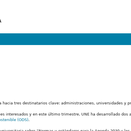
A
 hacia tres destinatarios clave: administraciones, universidades y p
s interesados y en este último trimestre, UNE ha desarrollado dos a
ostenible (ODS)
.
n universitaria sobre “Normas y estándares para la Agenda 2030 y los