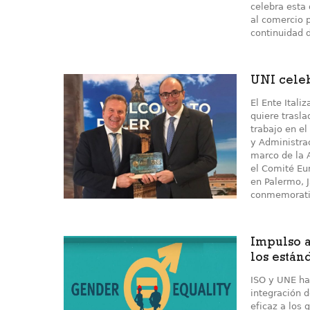
celebra esta 
al comercio 
continuidad 
UNI cele
El Ente Itali
quiere trasl
trabajo en el
y Administrac
marco de la 
el Comité Eu
en Palermo, J
conmemorativ
Impulso a
los están
ISO y UNE ha
integración 
eficaz a los 