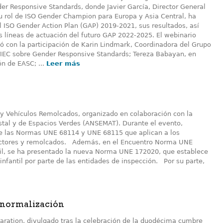
der Responsive Standards, donde Javier García, Director General
u rol de ISO Gender Champion para Europa y Asia Central, ha
l ISO Gender Action Plan (GAP) 2019-2021, sus resultados, así
 líneas de actuación del futuro GAP 2022-2025. El webinario
ó con la participación de Karin Lindmark, Coordinadora del Grupo
/IEC sobre Gender Responsive Standards; Tereza Babayan, en
ón de EASC; ...
Leer más
y Vehículos Remolcados, organizado en colaboración con la
stal y de Espacios Verdes (ANSEMAT). Durante el evento,
e las Normas UNE 68114 y UNE 68115 que aplican a los
ractores y remolcados. Además, en el Encuentro Norma UNE
ntil, se ha presentado la nueva Norma UNE 172020, que establece
 infantil por parte de las entidades de inspección. Por su parte,
 normalización
aration, divulgado tras la celebración de la duodécima cumbre