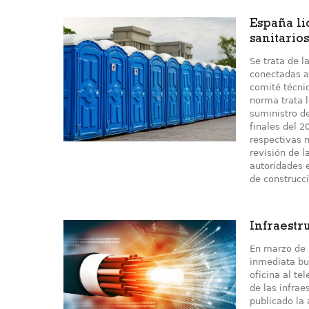
España li
sanitarios
Se trata de 
conectadas al
comité técni
norma trata l
suministro d
finales del 2
respectivas 
revisión de l
autoridades e
de construcci
Infraestr
En marzo de
inmediata bu
oficina al te
de las infra
publicado la 