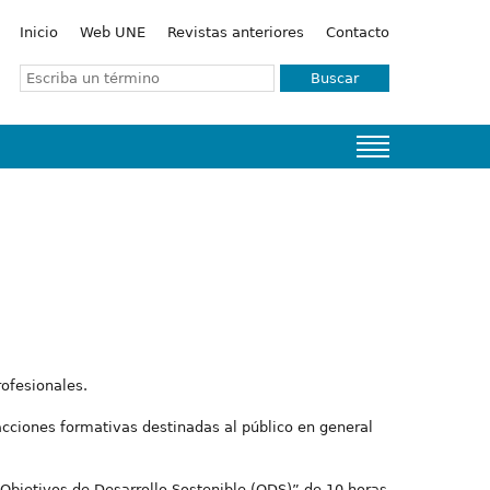
Inicio
Web UNE
Revistas anteriores
Contacto
Buscar
rofesionales.
cciones formativas destinadas al público en general
 Objetivos de Desarrollo Sostenible (ODS)” de 10 horas