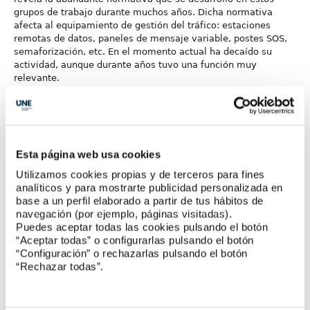
grupos de trabajo durante muchos años. Dicha normativa
afecta al equipamiento de gestión del tráfico: estaciones
remotas de datos, paneles de mensaje variable, postes SOS,
semaforización, etc. En el momento actual ha decaído su
actividad, aunque durante años tuvo una función muy
relevante.
Otro comité en el que la
AEC
mantiene una actividad
permanente es el
CTN 41/SC 2
Carreteras
,
que pone el foco en
el seguimiento de la normativa europea más que en el
desarrollo de normas propias, pero resulta fundamental su
Esta página web usa cookies
actividad para la gestión y control de los materiales que
pueden incorporarse o no a la pavimentación viaria.
Utilizamos cookies propias y de terceros para fines
analíticos y para mostrarte publicidad personalizada en
base a un perfil elaborado a partir de tus hábitos de
navegación (por ejemplo, páginas visitadas).
¿Qué balance hace de la actividad de UNE?
Puedes aceptar todas las cookies pulsando el botón
“Aceptar todas” o configurarlas pulsando el botón
La
AEC
mantiene con
UNE
una larga y estrecha relación.
“Configuración” o rechazarlas pulsando el botón
Hemos llegado a desarrollar actuaciones conjuntas de
“Rechazar todas”.
promoción de normativa de sistemas de gestión de tráfico en
el ámbito iberoamericano. El balance no puede ser más
positivo y de interés para nosotros.