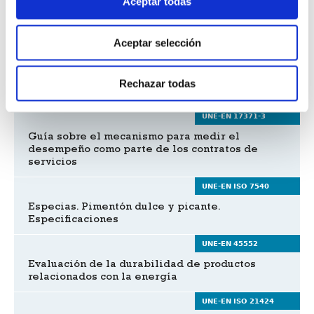
Aceptar todas
Nuevas normas y proyectos
Aceptar selección
UNE-EN ISO 17510
Terapia respiratoria de la apnea del sueño.
Rechazar todas
Mascarillas y accesorios de aplicación
UNE-EN 17371-3
Guía sobre el mecanismo para medir el
desempeño como parte de los contratos de
servicios
UNE-EN ISO 7540
Especias. Pimentón dulce y picante.
Especificaciones
UNE-EN 45552
Evaluación de la durabilidad de productos
relacionados con la energía
UNE-EN ISO 21424