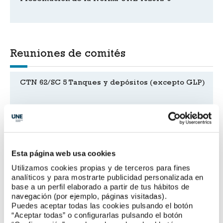
Reuniones de comités
CTN 62/SC 5 Tanques y depósitos (excepto GLP)
CTN 56/SC 5 Corcho
Esta página web usa cookies
CTN 218 Sistemas de almacenamiento de energía
eléctrica
Utilizamos cookies propias y de terceros para fines
analíticos y para mostrarte publicidad personalizada en
base a un perfil elaborado a partir de tus hábitos de
CTN 133/SC 1 Infraestructuras
navegación (por ejemplo, páginas visitadas).
Puedes aceptar todas las cookies pulsando el botón
“Aceptar todas” o configurarlas pulsando el botón