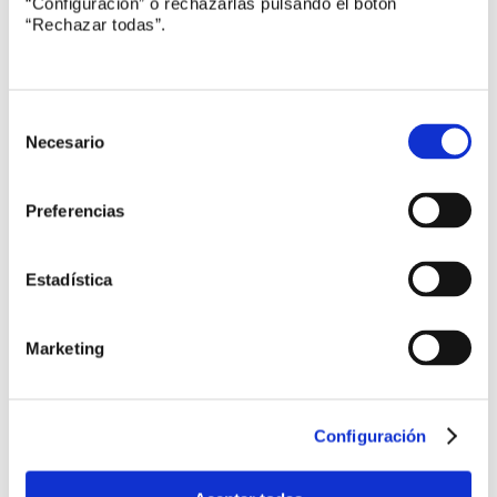
“Configuración” o rechazarlas pulsando el botón
CTN 71/SC 40 Gestión de servicios y gobierno de
“Rechazar todas”.
TI
CTN 311 Industria del entretenimiento
Selección
de
Necesario
consentimiento
Internacional
Preferencias
Impulso de los organismos internacionales de
Estadística
normalización a las ciudades inteligentes
Proyecto Horizonte 2020 D^2EPC
Marketing
Normas armonizadas para productos sanitarios
Configuración