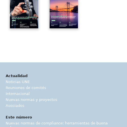
Actualidad
Noticias UNE
Reuniones de comités
Internacional
Nuevas normas y proyectos
Asociados
Este número
Nuevas normas de
compliance
: herramientas de buena