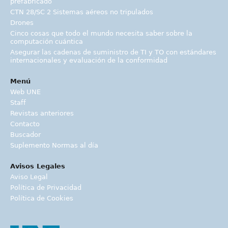
prefabricado
CTN 28/SC 2 Sistemas aéreos no tripulados
Drones
Cinco cosas que todo el mundo necesita saber sobre la
computación cuántica
Asegurar las cadenas de suministro de TI y TO con estándares
internacionales y evaluación de la conformidad
Menú
Web UNE
Staff
Revistas anteriores
Contacto
Buscador
Suplemento Normas al día
Avisos Legales
Aviso Legal
Política de Privacidad
Política de Cookies