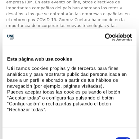
empresa IBM. En este evento on line, otros directivos de
importantes compañías del país han abordado los retos y
desafíos a los que se enfrentarán las empresas españolas en
el entorno pos-COVID-19. Gómez-Cuétara ha incidido en la
importancia de incorporar las nuevas tecnologías y las
herramientas digitales en el seno de los negocios para
fortalecer el tejido productivo del sector ...
Leer más
Esta página web usa cookies
Utilizamos cookies propias y de terceros para fines
analíticos y para mostrarte publicidad personalizada en
Compromiso con las energías renovables
base a un perfil elaborado a partir de tus hábitos de
navegación (por ejemplo, páginas visitadas).
La Asociación Española de Fabricantes de Ladrillos y Tejas
Puedes aceptar todas las cookies pulsando el botón
(Hispalyt), en línea con su compromiso con la sostenibilidad y
“Aceptar todas” o configurarlas pulsando el botón
la eficiencia energética, ha entrado a formar parte de la
“Configuración” o rechazarlas pulsando el botón
Asociación Española del Hidrógeno (AeH2), como socio
“Rechazar todas”.
institucional. Con ello, Hispalyt avanza en el cumplimiento de
sus políticas de sostenibilidad medioambiental en el sector
industrial cerámico, que se orientan a tres aspectos básicos:
la reducción de las emisiones a la atmósfera de gases
contaminantes de efecto invernadero, el tratamiento
Selección
sostenible de los residuos y la mejora de los procesos