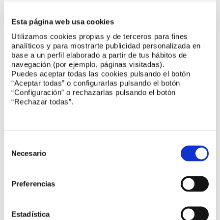
Proyectos de recuperación y resiliencia:
Esta página web usa cookies
colaboración entre PTEC, SEOPAN y UNE
Utilizamos cookies propias y de terceros para fines
analíticos y para mostrarte publicidad personalizada en
base a un perfil elaborado a partir de tus hábitos de
navegación (por ejemplo, páginas visitadas).
Reuniones de comités
Puedes aceptar todas las cookies pulsando el botón
“Aceptar todas” o configurarlas pulsando el botón
“Configuración” o rechazarlas pulsando el botón
“Rechazar todas”.
CTN 72 Iluminación y color
CTN 200/SC 111 Normalización medioambiental
Selección
para productos y sistemas eléctricos y
de
Necesario
electrónicos
consentimiento
CTN 84/SC 1 Aceites esenciales
Preferencias
CTN 71/SC 307
Blockchain
y tecnologías de
Estadística