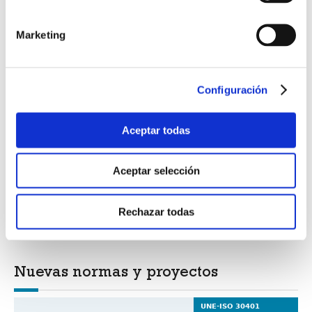
registro distribuido
Marketing
CTN 192/SC 7 Instalaciones eléctricas para baja
tensión
Configuración
Internacional
Aceptar todas
CEN y CENELEC publican su Estrategia 2030
Aceptar selección
Nuevos estándares en el ámbito de la
Biodiversidad
Rechazar todas
Nuevas normas y proyectos
UNE-ISO 30401