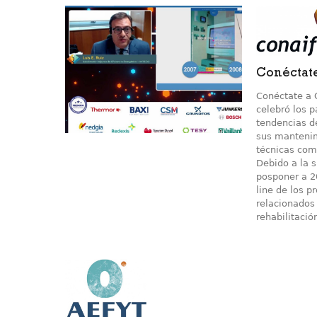
Conéctat
Conéctate a 
celebró los p
tendencias de
sus mantenim
técnicas comb
Debido a la 
posponer a 2
line de los p
relacionados 
rehabilitació