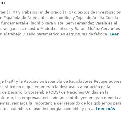
co
er (TFM) y Trabajos Fin de Grado (TFG) o textos de investigación
 Española de Fabricantes de Ladrillos y Tejas de Arcilla Cocida
fundamental el ladrillo cara vista. Sem Fernández Varela es el
turas gausas, nuestro Madrid es el sur y Rafael Muñoz Cervantes
n el trabajo Diseño paramétrico en estructuras de fábrica.
Leer
aje (FER) y la Asociación Española de Recicladores Recuperadores
e gráfico en el que enumeran la destacada aportación de la
os de Desarrollo Sostenible (ODS) de Naciones Unidas en la
nforme, las empresas recicladoras contribuyen en gran medida a
demás, remarca la importancia del respaldo de los gobiernos para
to sostenible, el uso de energía asequible y no ...
Leer más