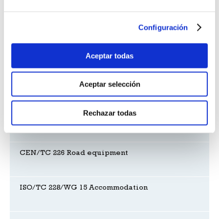
Apoyo a la accesibilidad universal
Configuración
Encuentro con el Imserso
Aceptar todas
Aceptar selección
Reuniones de comités
Rechazar todas
CEN/TC 113 Heat pumps and air conditioning
units
CEN/TC 226 Road equipment
ISO/TC 228/WG 15 Accommodation