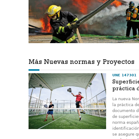
Más Nuevas normas y Proyectos
UNE 147301
Superfici
práctica 
La nueva Nor
la práctica d
documento de
de superficie
norma españo
identificació
se asegure q