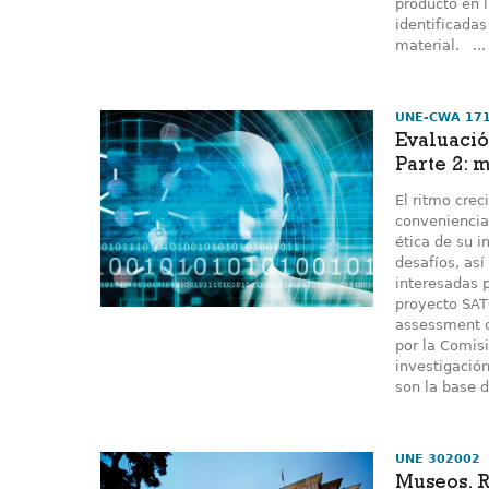
producto en l
identificadas
material. ..
UNE-CWA 17
Evaluació
Parte 2: 
El ritmo crec
conveniencia
ética de su i
desafíos, así
interesadas p
proyecto SAT
assessment o
por la Comis
investigación
son la base d
UNE 302002
Museos. R