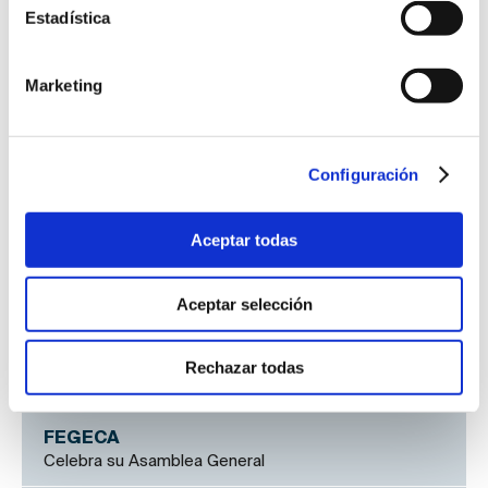
Estadística
Asociados
Marketing
ANDIMAT
Aislamiento en la protección frente a la humedad
Configuración
CEPCO
Crecen las exportaciones de materiales de
construcción
Aceptar todas
AIFIM
Aceptar selección
Impermeabilización en cubiertas solares
FIAB
Rechazar todas
Apuesta por la internacionalización del sector
FEGECA
Celebra su Asamblea General