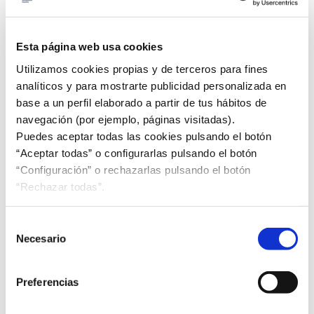
Norma UNE sobre tractores y maquinaria agrícola y
forestal
Esta página web usa cookies
Utilizamos cookies propias y de terceros para fines
España, referente mundial en estándares de calidad
analíticos y para mostrarte publicidad personalizada en
turística
base a un perfil elaborado a partir de tus hábitos de
navegación (por ejemplo, páginas visitadas).
El futuro estándar ISO de igualdad de género se
Puedes aceptar todas las cookies pulsando el botón
somete a consulta mundial
“Aceptar todas” o configurarlas pulsando el botón
“Configuración” o rechazarlas pulsando el botón
Jornadas MERCOSUR sobre eficiencia energética de
“Rechazar todas”.
refrigeradores comerciales
Selección
Lanzamiento del proyecto del Banco Mundial en
Moldavia
Necesario
de
consentimiento
Un paso más del proyecto Twinning en Georgia
Preferencias