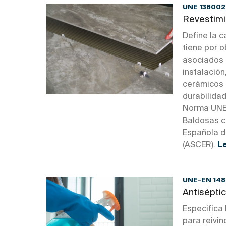
UNE 138002
Revestimi
Define la 
tiene por o
asociados 
instalació
cerámicos 
durabilidad
Norma UNE 
Baldosas c
Española d
(ASCER).
L
UNE-EN 148
Antisépti
Especifica
para reivin