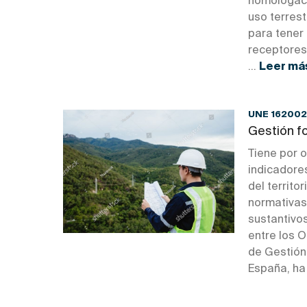
homologació
uso terres
para tener 
receptores
...
Leer má
UNE 162002
Gestión fo
Tiene por 
indicadores
del territo
normativas,
sustantivos
entre los 
de Gestión 
España, ha