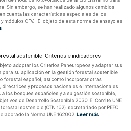
n de módulos fotovoltaicos de silicio cristalino para
tre. Sin embargo, se han realizado algunos cambios
en cuenta las características especiales de los
 y módulos CFV. El objeto de esta norma de ensayo es
s
restal sostenible. Criterios e indicadores
objeto adoptar los Criterios Paneuropeos y adaptar sus
 para su aplicación en la gestión forestal sostenible
rio forestal español, así como incorporar otras
 directrices y procesos nacionales e internacionales
 a los bosques españoles y a su gestión sostenible,
Objetivos de Desarrollo Sostenible 2030. El Comité UNE
forestal sostenible (CTN 162), secretariado por PEFC
 elaborado la Norma UNE 162002.
Leer más