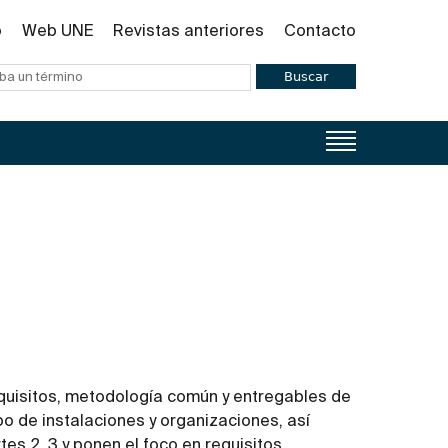
o
Web UNE
Revistas anteriores
Contacto
Buscar
equisitos, metodología común y entregables de
ipo de instalaciones y organizaciones, así
tes 2, 3 y ponen el foco en requisitos