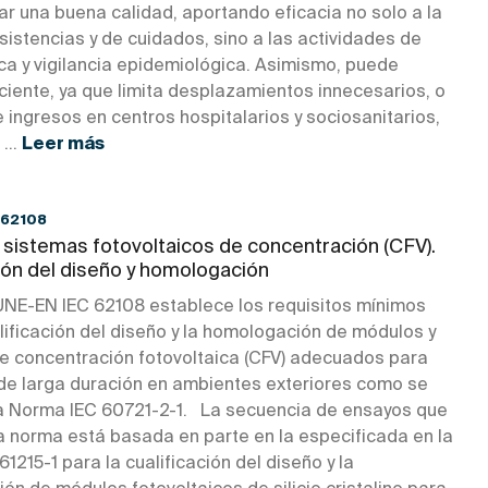
r una buena calidad, aportando eficacia no solo a la
sistencias y de cuidados, sino a las actividades de
ca y vigilancia epidemiológica. Asimismo, puede
iciente, ya que limita desplazamientos innecesarios, o
 ingresos en centros hospitalarios y sociosanitarios,
...
Leer más
 62108
 sistemas fotovoltaicos de concentración (CFV).
ión del diseño y homologación
NE-EN IEC 62108 establece los requisitos mínimos
lificación del diseño y la homologación de módulos y
e concentración fotovoltaica (CFV) adecuados para
de larga duración en ambientes exteriores como se
la Norma IEC 60721-2-1. La secuencia de ensayos que
ta norma está basada en parte en la especificada en la
1215-1 para la cualificación del diseño y la