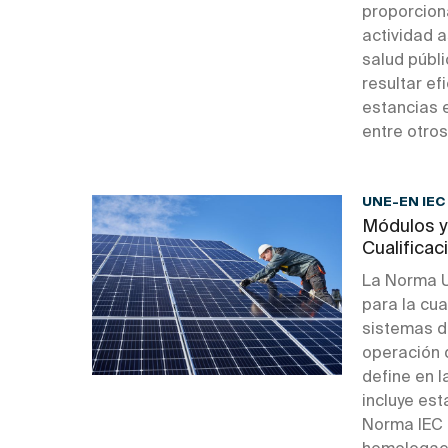
proporciona
actividad a
salud públi
resultar ef
estancias e
entre otros 
UNE-EN IEC
Módulos y
Cualificac
La Norma U
para la cua
sistemas d
operación 
define en 
incluye es
Norma IEC 6