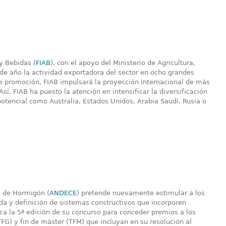
y Bebidas (
FIAB
), con el apoyo del Ministerio de Agricultura,
de año la actividad exportadora del sector en ocho grandes
e promoción, FIAB impulsará la proyección internacional de más
í, FIAB ha puesto la atención en intensificar la diversificación
otencial como Australia, Estados Unidos, Arabia Saudí, Rusia o
o de Hormigón (
ANDECE
) pretende nuevamente estimular a los
da y definición de sistemas constructivos que incorporen
a la 5ª edición de su concurso para conceder premios a los
TFG) y fin de máster (TFM) que incluyan en su resolución al