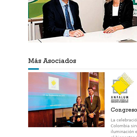
Más Asociados
Congreso
La celebraci
Colombia sirv
iluminación e