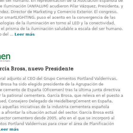
 del ser humano. En representación de la Asociación Española de
de Iluminación (ANFALUM) acudieron Pilar Vázquez, Presidenta, y
dez, Director de Marketing y Comercio Exterior. El congreso,
or smartLIGHTING, puso el acento en la convergencia de las
nologías de la iluminación en torno al LED y la conectividad,
 el prisma de la iluminación saludable a escala del ser humano.
 del ...
Leer más
rcía Brosa, nuevo Presidente
eral adjunto al CEO del Grupo Cementos Portland Valderrivas,
 Brosa ha sido elegido presidente de la Agrupación de
de cemento de España (Oficemen) tras la última junta directiva
 la patronal cementera. García Brosa, que releva en el puesto a
Used, Consejero Delegado de HeidelbergCement en España,
s aquellas iniciativas de la industria cementera española
 afrontar la situación actual del sector. García Brosa está
 sector cementero desde 2005, año en el que se incorporó al
os Portland Valderrivas para crear el área de Planificación
Leer más