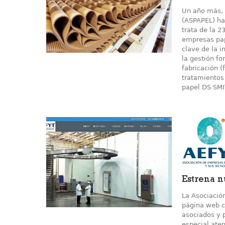
Un año más, 
(ASPAPEL) ha 
trata de la 2
empresas pap
clave de la i
la gestión fo
fabricación (
tratamientos 
papel DS SMI
Estrena 
La Asociación
página web c
asociados y p
especial aten