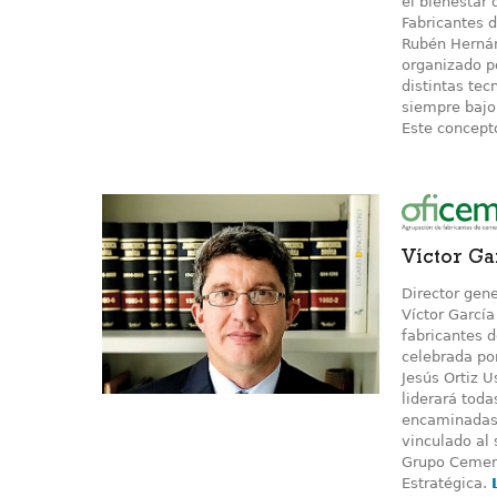
el bienestar
Fabricantes 
Rubén Hernán
organizado p
distintas tec
siempre bajo
Este concepto
Víctor Ga
Director gen
Víctor García
fabricantes 
celebrada por
Jesús Ortiz 
liderará toda
encaminadas a
vinculado al
Grupo Cement
Estratégica.