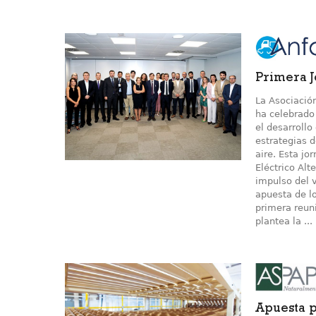
Primera 
La Asociació
ha celebrado
el desarroll
estrategias d
aire. Esta j
Eléctrico Al
impulso del v
apuesta de lo
primera reun
plantea la ...
Apuesta p