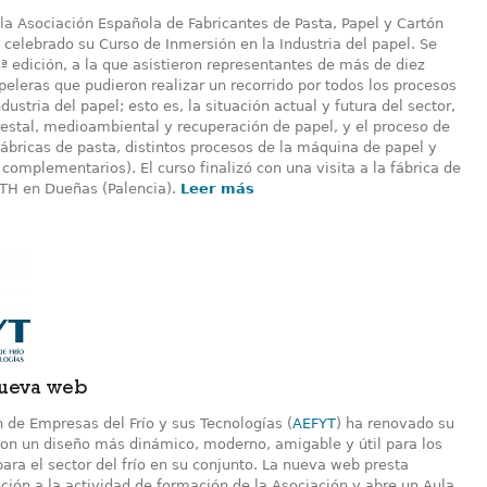
la Asociación Española de Fabricantes de Pasta, Papel y Cartón
celebrado su Curso de Inmersión en la Industria del papel. Se
3ª edición, a la que asistieron representantes de más de diez
eleras que pudieron realizar un recorrido por todos los procesos
ndustria del papel; esto es, la situación actual y futura del sector,
restal, medioambiental y recuperación de papel, y el proceso de
fábricas de pasta, distintos procesos de la máquina de papel y
complementarios). El curso finalizó con una visita a la fábrica de
TH en Dueñas (Palencia).
Leer más
nueva web
 de Empresas del Frío y sus Tecnologías (
AEFYT
) ha renovado su
on un diseño más dinámico, moderno, amigable y útil para los
ara el sector del frío en su conjunto. La nueva web presta
ción a la actividad de formación de la Asociación y abre un Aula