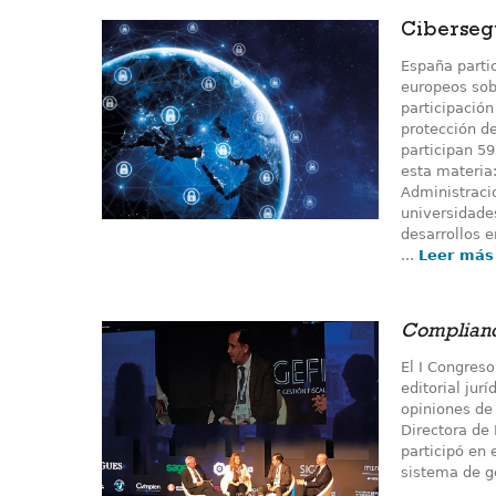
Ciberseg
España partic
europeos sob
participación
protección d
participan 59
esta materia
Administraci
universidades
desarrollos 
...
Leer más
Complian
El I Congreso
editorial jur
opiniones de
Directora de
participó en
sistema de g