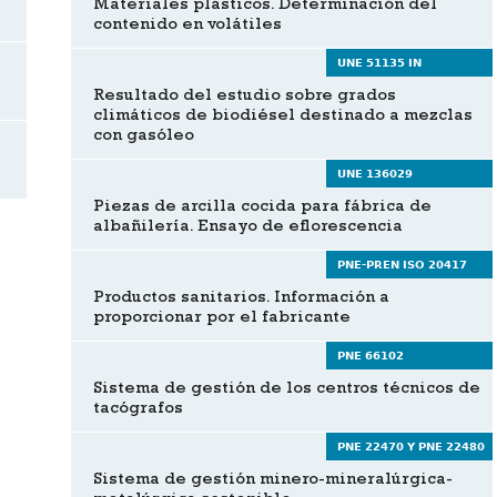
Materiales plásticos. Determinación del
contenido en volátiles
UNE 51135 IN
Resultado del estudio sobre grados
climáticos de biodiésel destinado a mezclas
con gasóleo
UNE 136029
Piezas de arcilla cocida para fábrica de
albañilería. Ensayo de eflorescencia
PNE-PREN ISO 20417
Productos sanitarios. Información a
proporcionar por el fabricante
PNE 66102
Sistema de gestión de los centros técnicos de
tacógrafos
PNE 22470 Y PNE 22480
Sistema de gestión minero-mineralúrgica-