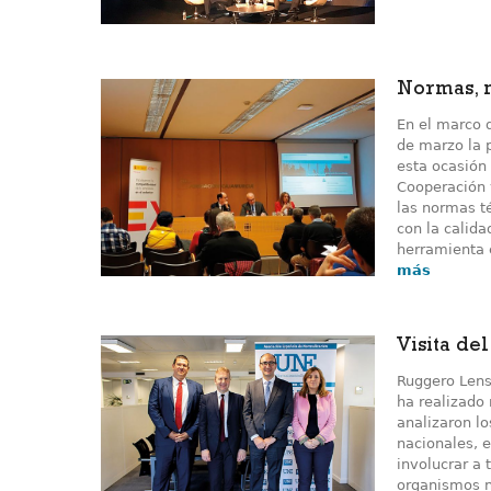
Normas, 
En el marco d
de marzo la 
esta ocasión 
Cooperación 
las normas t
con la calid
herramienta 
más
Visita de
Ruggero Lensi
ha realizado 
analizaron lo
nacionales, e
involucrar a 
organismos n