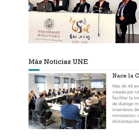
Más Noticias UNE
Nace la C
Más de 40 en
creada por U
facilitar la 
de diálogo mu
miembros de 
ministerios: 
Alimentación