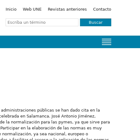
Inicio
Web UNE
Revistas anteriores
Contacto
Buscar
administraciones públicas se han dado cita en la
 celebrada en Salamanca. José Antonio Jiménez,
 de la normalización para las pymes, ya que sirve para
articipar en la elaboración de las normas es muy
e normalización, ya sea nacional, europeo o
as a facilitar el acceso y la aplicación de las normas.