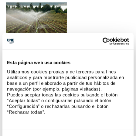
Llevar a cabo las labores de normalización en los elementos y
equipos de riego en el ámbito nacional y canalizar la postura
Esta página web usa cookies
española en los foros mundiales en los que se elaboran
normas clave para la competitividad del sector español. Este
Utilizamos cookies propias y de terceros para fines
es el principal objetivo del Comité UNE de Riegos (CTN 318)
analíticos y para mostrarte publicidad personalizada en
que ve impulsada su actividad con la firma de un nuevo
base a un perfil elaborado a partir de tus hábitos de
convenio entre UNE y el Ministerio de Agricultura, Pesca y
navegación (por ejemplo, páginas visitadas).
Alimentación, que se suma a otros previos y refuerza la
Puedes aceptar todas las cookies pulsando el botón
alianza estratégica entre el MAPA y el organismo español de
“Aceptar todas” o configurarlas pulsando el botón
normalización. Mediante este acuerdo, el MAPA desempeña
“Configuración” o rechazarlas pulsando el botón
la secretaría del CTN 318 a través del Centro Nacional de
“Rechazar todas”.
Tecnología de Regadíos (CENTER), ...
Leer más